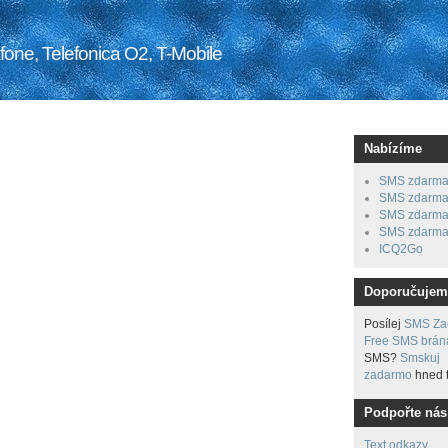
ne, Telefonica O2, T-Mobile
Nabízíme
SMS zdarma 
SMS zdarma
SMS zdarma 
SMS zdarma
ICQ2Go
Doporučujem
Posílej
SMS Za
Free SMS brán
SMS?
Smskuj
zadarmo
hned t
Podpořte nás
Text odkazy