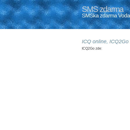
SMS zdarma
SMSka zdarma Vodafo
ICQ online, ICQ2Go
ICQ2Go zde: