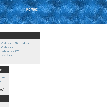
Kontakt
Vodafone, O2, T-Mobile
 Vodafone
Telefonica O2
 T-Mobile
e
dara
.
a
eď.